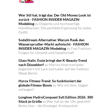
Wer Stil hat, trägt das: Der Old Money Look ist
zurück - FASHION INSIDER MAGAZIN
Modeblog
zu
Elegante und hochwertige
Handtaschen: Die perfekte Ergänzung für jedes
Outfit
SodaStream Alternative: Warum flav& den
Wassersprudler-Markt aufmischt - FASHION
INSIDER MAGAZIN Modeblog
zu
Fast Fashion:
Folgen für Umwelt und Gesellschaft
Glass Nails: Essie bringt den K-Beauty-Trend
nach Düsseldorf
zu
Marina Hoermanseder
begeistert mit Lack und Leder auf der Fashion
Week Berlin
Hyrox Fitness-Trend: So funktioniert der
globale Fitness-Boom
zu
Wie mit dem Joggen
anfangen?
Longines HydroConquest Sylt Edition 2026: 300
Stück je Größe
zu
Wer hat an der Uhr gedreht?
Botta Uno – die Einzeiger Armbanduhr