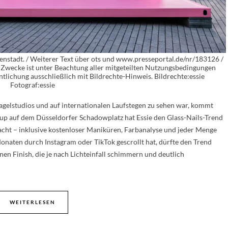
nenstadt. / Weiterer Text über ots und www.presseportal.de/nr/183126 /
 Zwecke ist unter Beachtung aller mitgeteilten Nutzungsbedingungen
ntlichung ausschließlich mit Bildrechte-Hinweis. Bildrechte:essie
Fotograf:essie
Nagelstudios und auf internationalen Laufstegen zu sehen war, kommt
-up auf dem Düsseldorfer Schadowplatz hat Essie den Glass-Nails-Trend
macht – inklusive kostenloser Maniküren, Farbanalyse und jeder Menge
aten durch Instagram oder TikTok gescrollt hat, dürfte den Trend
nen Finish, die je nach Lichteinfall schimmern und deutlich
WEITERLESEN