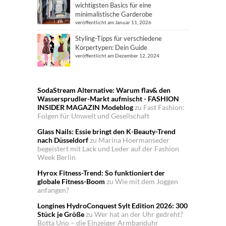
wichtigsten Basics für eine
minimalistische Garderobe
veröffentlicht am Januar 11, 2026
Styling-Tipps für verschiedene
Körpertypen: Dein Guide
veröffentlicht am Dezember 12, 2024
SodaStream Alternative: Warum flav& den
Wassersprudler-Markt aufmischt - FASHION
INSIDER MAGAZIN Modeblog
zu
Fast Fashion:
Folgen für Umwelt und Gesellschaft
Glass Nails: Essie bringt den K-Beauty-Trend
nach Düsseldorf
zu
Marina Hoermanseder
begeistert mit Lack und Leder auf der Fashion
Week Berlin
Hyrox Fitness-Trend: So funktioniert der
globale Fitness-Boom
zu
Wie mit dem Joggen
anfangen?
Longines HydroConquest Sylt Edition 2026: 300
Stück je Größe
zu
Wer hat an der Uhr gedreht?
Botta Uno – die Einzeiger Armbanduhr