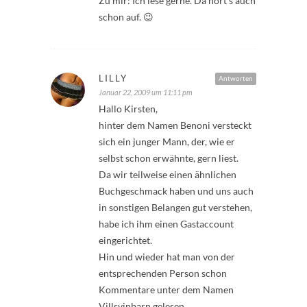
Zu mir: Ich lese gerne. Da hört’s auch
schon auf. 😉
LILLY
Antworten
Januar 22, 2009 um 11:11 pm
Hallo Kirsten,
hinter dem Namen Benoni versteckt
sich ein junger Mann, der, wie er
selbst schon erwähnte, gern liest.
Da wir teilweise einen ähnlichen
Buchgeschmack haben und uns auch
in sonstigen Belangen gut verstehen,
habe ich ihm einen Gastaccount
eingerichtet.
Hin und wieder hat man von der
entsprechenden Person schon
Kommentare unter dem Namen
Villsvinbarn gelesen.