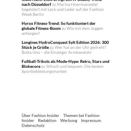
nach Düsseldorf
zu
Marina Hoermanseder
begeistert mit Lack und Leder auf der Fashion
Week Berlin
Hyrox Fitness-Trend: So funktioniert der
globale Fitness-Boom
zu
Wie mit dem Joggen
anfangen?
Longines HydroConquest Sylt Edition 2026: 300
Stück je Größe
zu
Wer hat an der Uhr gedreht?
Botta Uno – die Einzeiger Armbanduhr
Fußball-Trikots als Mode-Hype: Retro, Stars und
Blokecore
zu
Stilvoll und bequem: Die besten
Sportbekleidungsmarken
Über Fashion Insider
Themen bei Fashion
Insider
Redaktion
Werbung
Impressum
Datenschutz