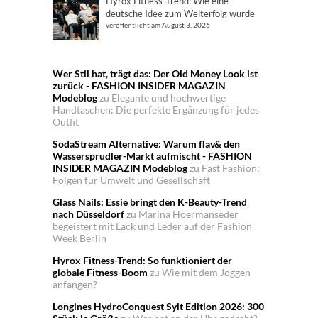
Hyrox Fitness-Trend: Wie eine
deutsche Idee zum Welterfolg wurde
veröffentlicht am August 3, 2026
Wer Stil hat, trägt das: Der Old Money Look ist
zurück - FASHION INSIDER MAGAZIN
Modeblog
zu
Elegante und hochwertige
Handtaschen: Die perfekte Ergänzung für jedes
Outfit
SodaStream Alternative: Warum flav& den
Wassersprudler-Markt aufmischt - FASHION
INSIDER MAGAZIN Modeblog
zu
Fast Fashion:
Folgen für Umwelt und Gesellschaft
Glass Nails: Essie bringt den K-Beauty-Trend
nach Düsseldorf
zu
Marina Hoermanseder
begeistert mit Lack und Leder auf der Fashion
Week Berlin
Hyrox Fitness-Trend: So funktioniert der
globale Fitness-Boom
zu
Wie mit dem Joggen
anfangen?
Longines HydroConquest Sylt Edition 2026: 300