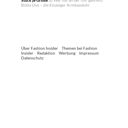
Stück je Größe
zu
Wer hat an der Uhr gedreht?
Botta Uno – die Einzeiger Armbanduhr
Über Fashion Insider
Themen bei Fashion
Insider
Redaktion
Werbung
Impressum
Datenschutz