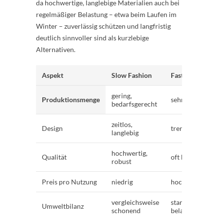
da hochwertige, langlebige Materialien auch bei
regelmäßiger Belastung – etwa beim Laufen im
Winter – zuverlässig schützen und langfristig
deutlich sinnvoller sind als kurzlebige
Alternativen.
Aspekt
Slow Fashion
Fast Fashion
gering,
Produktionsmenge
sehr hoch
bedarfsgerecht
zeitlos,
Design
trendabhängig
langlebig
hochwertig,
Qualität
oft kurzlebig
robust
Preis pro Nutzung
niedrig
hoch
vergleichsweise
stark
Umweltbilanz
schonend
belastend