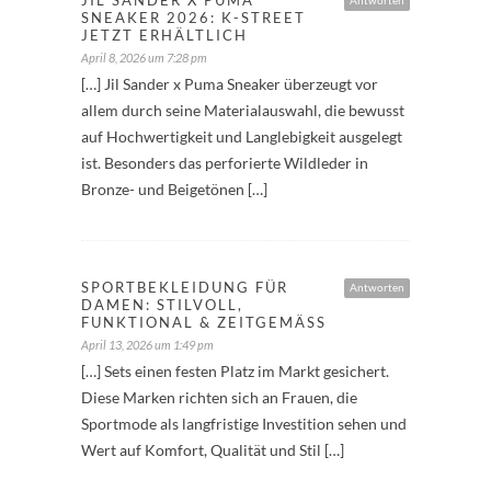
SNEAKER 2026: K-STREET
JETZT ERHÄLTLICH
April 8, 2026 um 7:28 pm
[…] Jil Sander x Puma Sneaker überzeugt vor
allem durch seine Materialauswahl, die bewusst
auf Hochwertigkeit und Langlebigkeit ausgelegt
ist. Besonders das perforierte Wildleder in
Bronze- und Beigetönen […]
SPORTBEKLEIDUNG FÜR
Antworten
DAMEN: STILVOLL,
FUNKTIONAL & ZEITGEMÄSS
April 13, 2026 um 1:49 pm
[…] Sets einen festen Platz im Markt gesichert.
Diese Marken richten sich an Frauen, die
Sportmode als langfristige Investition sehen und
Wert auf Komfort, Qualität und Stil […]