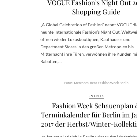
VOGUE Fashion’s Night Out 2
Shopping Guide
„A Global Celebration of Fashion“ nennt VOGUE di
neunte internationale Fashion’s Night Out. Weltwei
öffnen wieder Luxusboutiquen, Kaufhäuser und
Department Stores in den großen Metropolen bis
Mitternacht ihre Türen, verwöhnen ihre Kunden mi
Rabatten,…
Fotos: Mercedes-Benz Fashion Week Berlin
EVENTS
Fashion Week Schauenplan 
Terminkalender für Berlin im J
2017 der Herbst/Winter-Kollekt
Im Januar wird sich in Berlin wieder der Modezirk