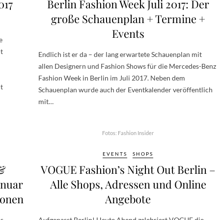
017
Berlin Fashion Week Juli 2017: Der
große Schauenplan + Termine +
Events
e
t
Endlich ist er da – der lang erwartete Schauenplan mit
allen Designern und Fashion Shows für die Mercedes-Benz
Fashion Week in Berlin im Juli 2017. Neben dem
t
Schauenplan wurde auch der Eventkalender veröffentlich
mit…
Fotos: Fashion Insider
EVENTS
SHOPS
&
VOGUE Fashion’s Night Out Berlin –
anuar
Alle Shops, Adressen und Online
ionen
Angebote
us
Aufgepasst Berlin! Heute Abend zelebriert VOGUE die