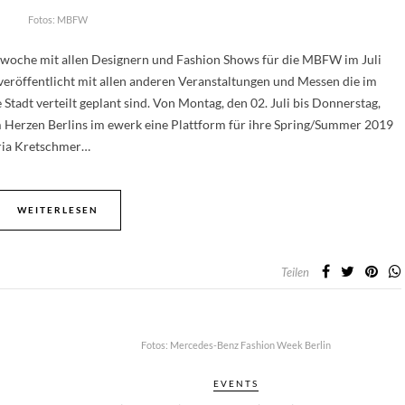
Fotos: MBFW
ewoche mit allen Designern und Fashion Shows für die MBFW im Juli
eröffentlicht mit allen anderen Veranstaltungen und Messen die im
adt verteilt geplant sind. Von Montag, den 02. Juli bis Donnerstag,
 Herzen Berlins im ewerk eine Plattform für ihre Spring/Summer 2019
ria Kretschmer…
WEITERLESEN
Teilen
Fotos: Mercedes-Benz Fashion Week Berlin
EVENTS