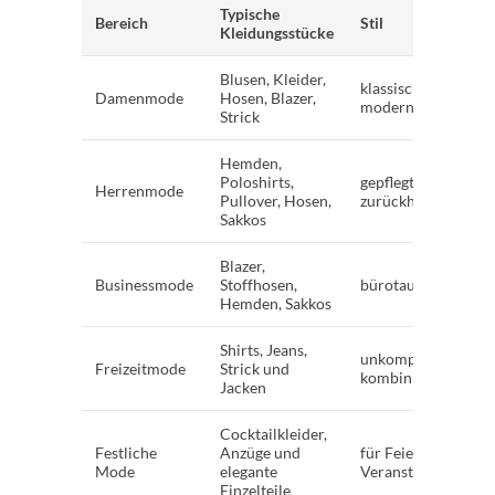
Typische
Bereich
Stil
Kleidungsstücke
Blusen, Kleider,
klassisch bis
Damenmode
Hosen, Blazer,
modern
Strick
Hemden,
Poloshirts,
gepflegt und
Herrenmode
Pullover, Hosen,
zurückhaltend
Sakkos
Blazer,
Businessmode
Stoffhosen,
bürotauglich
Hemden, Sakkos
Shirts, Jeans,
unkompliziert
Freizeitmode
Strick und
kombinierbar
Jacken
Cocktailkleider,
Festliche
Anzüge und
für Feiern und
Mode
elegante
Veranstaltungen
Einzelteile