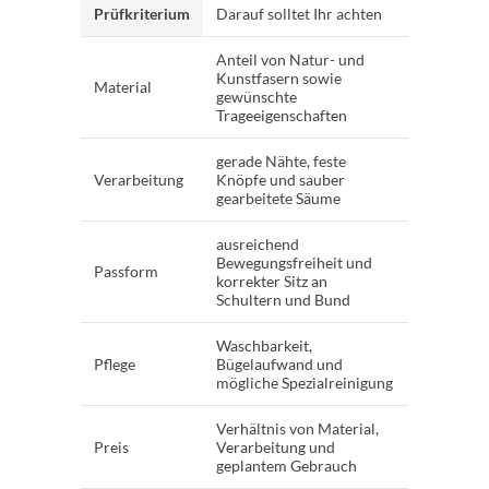
Prüfkriterium
Darauf solltet Ihr achten
Anteil von Natur- und
Kunstfasern sowie
Material
gewünschte
Trageeigenschaften
gerade Nähte, feste
Verarbeitung
Knöpfe und sauber
gearbeitete Säume
ausreichend
Bewegungsfreiheit und
Passform
korrekter Sitz an
Schultern und Bund
Waschbarkeit,
Pflege
Bügelaufwand und
mögliche Spezialreinigung
Verhältnis von Material,
Preis
Verarbeitung und
geplantem Gebrauch