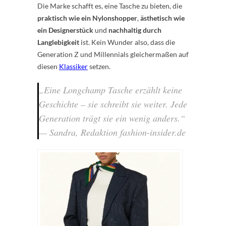
Die Marke schafft es, eine Tasche zu bieten, die
praktisch wie ein Nylonshopper
,
ästhetisch wie
ein Designerstück
und
nachhaltig durch
Langlebigkeit
ist. Kein Wunder also, dass die
Generation Z und Millennials gleichermaßen auf
diesen
Klassiker
setzen.
„Eine Longchamp Tasche erzählt keine
Geschichte – sie schreibt sie weiter. Jede
Generation trägt sie ein wenig anders.“
—
Sandra, Redaktion fashion-insider.de