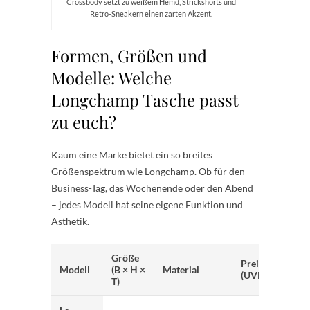
Crossbody setzt zu weißem Hemd, Strickshorts und
Retro-Sneakern einen zarten Akzent.
Formen, Größen und
Modelle: Welche
Longchamp Tasche passt
zu euch?
Kaum eine Marke bietet ein so breites
Größenspektrum wie Longchamp. Ob für den
Business-Tag, das Wochenende oder den Abend
– jedes Modell hat seine eigene Funktion und
Ästhetik.
Größe
Preis
Empfo
Modell
(B × H ×
Material
(UVP)
Anlas
T)