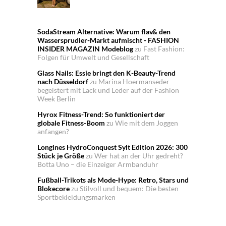
SodaStream Alternative: Warum flav& den
Wassersprudler-Markt aufmischt - FASHION
INSIDER MAGAZIN Modeblog
zu
Fast Fashion:
Folgen für Umwelt und Gesellschaft
Glass Nails: Essie bringt den K-Beauty-Trend
nach Düsseldorf
zu
Marina Hoermanseder
begeistert mit Lack und Leder auf der Fashion
Week Berlin
Hyrox Fitness-Trend: So funktioniert der
globale Fitness-Boom
zu
Wie mit dem Joggen
anfangen?
Longines HydroConquest Sylt Edition 2026: 300
Stück je Größe
zu
Wer hat an der Uhr gedreht?
Botta Uno – die Einzeiger Armbanduhr
Fußball-Trikots als Mode-Hype: Retro, Stars und
Blokecore
zu
Stilvoll und bequem: Die besten
Sportbekleidungsmarken