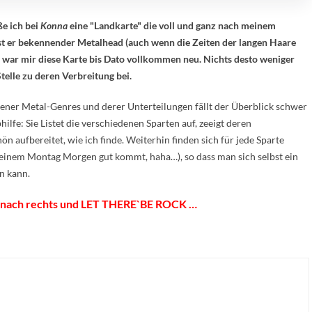
e ich bei
Konna
eine "Landkarte" die voll und ganz nach meinem
ist er bekennender Metalhead (auch wenn die Zeiten der langen Haare
m war mir diese Karte bis Dato vollkommen neu. Nichts desto weniger
Stelle zu deren Verbreitung bei.
ener Metal-Genres und derer Unterteilungen fällt der Überblick schwer
ilfe: Sie Listet die verschiedenen Sparten auf, zeeigt deren
 aufbereitet, wie ich finde. Weiterhin finden sich für jede Sparte
einem Montag Morgen gut kommt, haha…), so dass man sich selbst ein
n kann.
er nach rechts und LET THERE`BE ROCK …