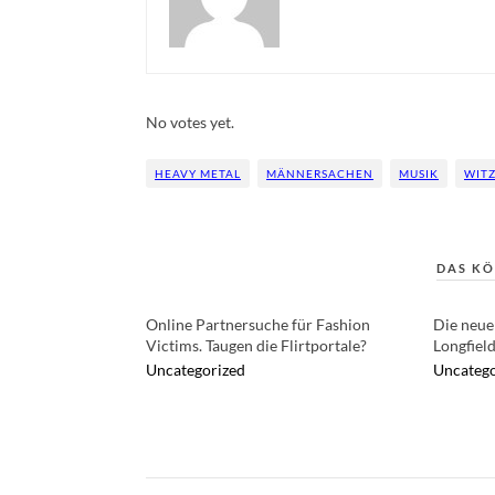
Rate this item:
Submit Rating
No votes yet.
HEAVY METAL
MÄNNERSACHEN
MUSIK
WITZ
DAS KÖ
Online Partnersuche für Fashion
Die neue
Victims. Taugen die Flirtportale?
Longfiel
Uncategorized
Uncatego