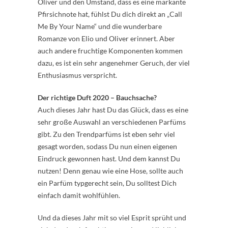
Oliver und den Umstand, dass es eine markante
Pfirsichnote hat, fühlst Du dich direkt an „Call
Me By Your Name“ und die wunderbare
Romanze von Elio und Oliver erinnert. Aber
auch andere fruchtige Komponenten kommen
dazu, es ist ein sehr angenehmer Geruch, der viel
Enthusiasmus verspricht.
Der richtige Duft 2020 – Bauchsache?
Auch dieses Jahr hast Du das Glück, dass es eine
sehr große Auswahl an verschiedenen Parfüms
gibt. Zu den Trendparfüms ist eben sehr viel
gesagt worden, sodass Du nun einen eigenen
Eindruck gewonnen hast. Und dem kannst Du
nutzen! Denn genau wie eine Hose, sollte auch
ein Parfüm typgerecht sein, Du solltest Dich
einfach damit wohlfühlen.
Und da dieses Jahr mit so viel Esprit sprüht und