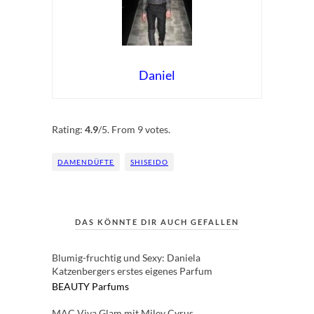
Daniel
Rate this item:
Submit Rating
Rating:
4.9
/5. From 9 votes.
DAMENDÜFTE
SHISEIDO
DAS KÖNNTE DIR AUCH GEFALLEN
Blumig-fruchtig und Sexy: Daniela
Katzenbergers erstes eigenes Parfum
BEAUTY
Parfums
MAC Viva Glam mit Miley Cyrus