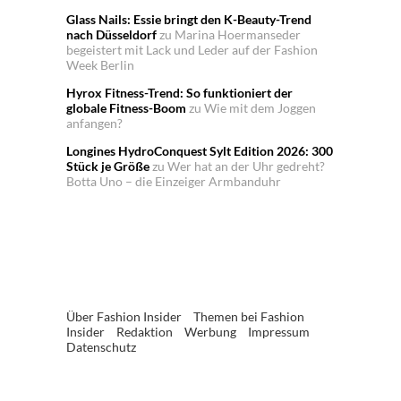
Glass Nails: Essie bringt den K-Beauty-Trend
nach Düsseldorf
zu
Marina Hoermanseder
begeistert mit Lack und Leder auf der Fashion
Week Berlin
Hyrox Fitness-Trend: So funktioniert der
globale Fitness-Boom
zu
Wie mit dem Joggen
anfangen?
Longines HydroConquest Sylt Edition 2026: 300
Stück je Größe
zu
Wer hat an der Uhr gedreht?
Botta Uno – die Einzeiger Armbanduhr
Über Fashion Insider
Themen bei Fashion
Insider
Redaktion
Werbung
Impressum
Datenschutz