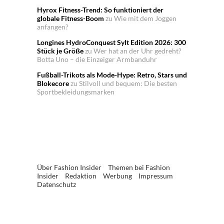
Hyrox Fitness-Trend: So funktioniert der
globale Fitness-Boom
zu
Wie mit dem Joggen
anfangen?
Longines HydroConquest Sylt Edition 2026: 300
Stück je Größe
zu
Wer hat an der Uhr gedreht?
Botta Uno – die Einzeiger Armbanduhr
Fußball-Trikots als Mode-Hype: Retro, Stars und
Blokecore
zu
Stilvoll und bequem: Die besten
Sportbekleidungsmarken
Über Fashion Insider
Themen bei Fashion
Insider
Redaktion
Werbung
Impressum
Datenschutz