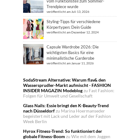
vom Funktionsteil zum Sommer-
Trendpiece wurde
veröffentlicht am Juli 13, 2026
Styling-Tipps für verschiedene
Körpertypen: Dein Guide
veröffentlicht am Dezember 12, 2024
Capsule Wardrobe 2026: Die
wichtigsten Basics für eine
minimalistische Garderobe
veröffentlicht am Januar 11, 2026
SodaStream Alternative: Warum flav& den
Wassersprudler-Markt aufmischt - FASHION
INSIDER MAGAZIN Modeblog
zu
Fast Fashion:
Folgen für Umwelt und Gesellschaft
Glass Nails: Essie bringt den K-Beauty-Trend
nach Düsseldorf
zu
Marina Hoermanseder
begeistert mit Lack und Leder auf der Fashion
Week Berlin
Hyrox Fitness-Trend: So funktioniert der
globale Fitness-Boom
zu
Wie mit dem Joggen