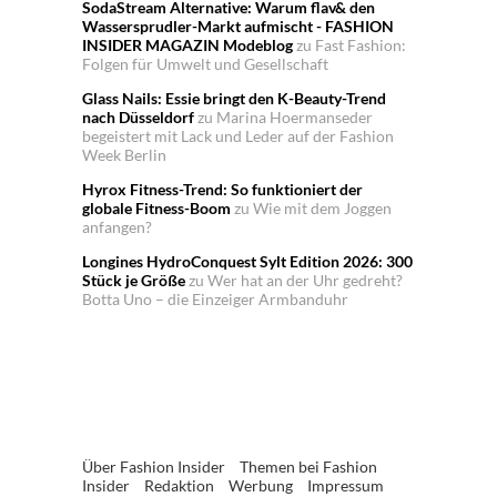
SodaStream Alternative: Warum flav& den
Wassersprudler-Markt aufmischt - FASHION
INSIDER MAGAZIN Modeblog
zu
Fast Fashion:
Folgen für Umwelt und Gesellschaft
Glass Nails: Essie bringt den K-Beauty-Trend
nach Düsseldorf
zu
Marina Hoermanseder
begeistert mit Lack und Leder auf der Fashion
Week Berlin
Hyrox Fitness-Trend: So funktioniert der
globale Fitness-Boom
zu
Wie mit dem Joggen
anfangen?
Longines HydroConquest Sylt Edition 2026: 300
Stück je Größe
zu
Wer hat an der Uhr gedreht?
Botta Uno – die Einzeiger Armbanduhr
Über Fashion Insider
Themen bei Fashion
Insider
Redaktion
Werbung
Impressum