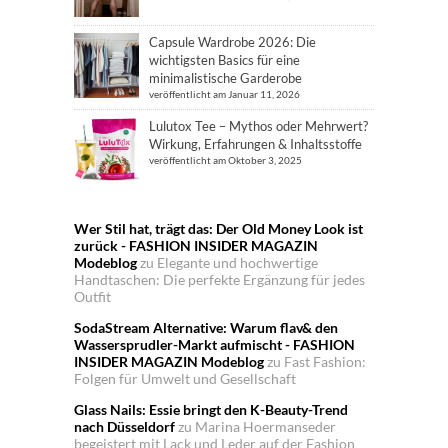
Capsule Wardrobe 2026: Die
wichtigsten Basics für eine
minimalistische Garderobe
veröffentlicht am Januar 11, 2026
Lulutox Tee – Mythos oder Mehrwert?
Wirkung, Erfahrungen & Inhaltsstoffe
veröffentlicht am Oktober 3, 2025
Wer Stil hat, trägt das: Der Old Money Look ist
zurück - FASHION INSIDER MAGAZIN
Modeblog
zu
Elegante und hochwertige
Handtaschen: Die perfekte Ergänzung für jedes
Outfit
SodaStream Alternative: Warum flav& den
Wassersprudler-Markt aufmischt - FASHION
INSIDER MAGAZIN Modeblog
zu
Fast Fashion:
Folgen für Umwelt und Gesellschaft
Glass Nails: Essie bringt den K-Beauty-Trend
nach Düsseldorf
zu
Marina Hoermanseder
begeistert mit Lack und Leder auf der Fashion