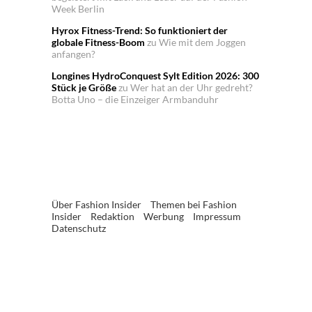
Week Berlin
Hyrox Fitness-Trend: So funktioniert der
globale Fitness-Boom
zu
Wie mit dem Joggen
anfangen?
Longines HydroConquest Sylt Edition 2026: 300
Stück je Größe
zu
Wer hat an der Uhr gedreht?
Botta Uno – die Einzeiger Armbanduhr
Über Fashion Insider
Themen bei Fashion
Insider
Redaktion
Werbung
Impressum
Datenschutz