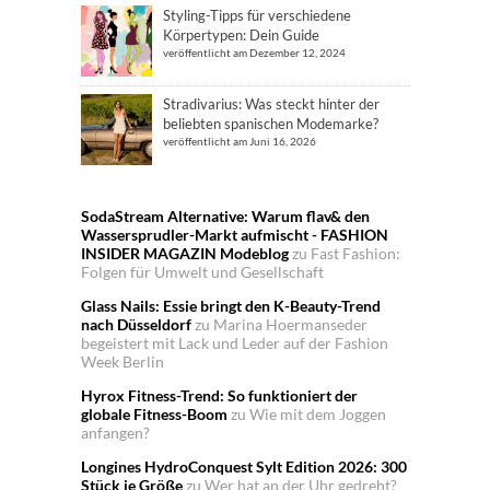
Styling-Tipps für verschiedene
Körpertypen: Dein Guide
veröffentlicht am Dezember 12, 2024
Stradivarius: Was steckt hinter der
beliebten spanischen Modemarke?
veröffentlicht am Juni 16, 2026
SodaStream Alternative: Warum flav& den
Wassersprudler-Markt aufmischt - FASHION
INSIDER MAGAZIN Modeblog
zu
Fast Fashion:
Folgen für Umwelt und Gesellschaft
Glass Nails: Essie bringt den K-Beauty-Trend
nach Düsseldorf
zu
Marina Hoermanseder
begeistert mit Lack und Leder auf der Fashion
Week Berlin
Hyrox Fitness-Trend: So funktioniert der
globale Fitness-Boom
zu
Wie mit dem Joggen
anfangen?
Longines HydroConquest Sylt Edition 2026: 300
Stück je Größe
zu
Wer hat an der Uhr gedreht?