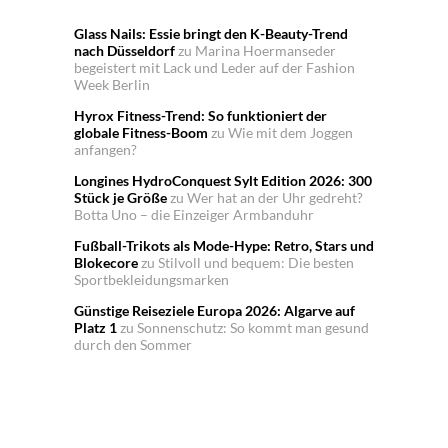
Glass Nails: Essie bringt den K-Beauty-Trend
nach Düsseldorf
zu
Marina Hoermanseder
begeistert mit Lack und Leder auf der Fashion
Week Berlin
Hyrox Fitness-Trend: So funktioniert der
globale Fitness-Boom
zu
Wie mit dem Joggen
anfangen?
Longines HydroConquest Sylt Edition 2026: 300
Stück je Größe
zu
Wer hat an der Uhr gedreht?
Botta Uno – die Einzeiger Armbanduhr
Fußball-Trikots als Mode-Hype: Retro, Stars und
Blokecore
zu
Stilvoll und bequem: Die besten
Sportbekleidungsmarken
Günstige Reiseziele Europa 2026: Algarve auf
Platz 1
zu
Sonnenschutz: So kommt man gesund
durch den Sommer