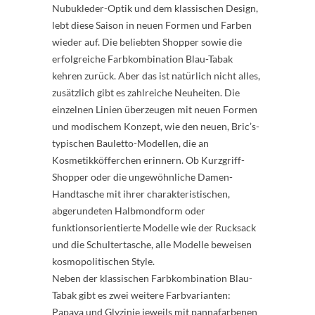
Nubukleder-Optik und dem klassischen Design,
lebt diese Saison in neuen Formen und Farben
wieder auf. Die beliebten Shopper sowie die
erfolgreiche Farbkombination Blau-Tabak
kehren zurück. Aber das ist natürlich nicht alles,
zusätzlich gibt es zahlreiche Neuheiten. Die
einzelnen Linien überzeugen mit neuen Formen
und modischem Konzept, wie den neuen, Bric’s-
typischen Bauletto-Modellen, die an
Kosmetikköfferchen erinnern. Ob Kurzgriff-
Shopper oder die ungewöhnliche Damen-
Handtasche mit ihrer charakteristischen,
abgerundeten Halbmondform oder
funktionsorientierte Modelle wie der Rucksack
und die Schultertasche, alle Modelle beweisen
kosmopolitischen Style.
Neben der klassischen Farbkombination Blau-
Tabak gibt es zwei weitere Farbvarianten:
Papaya und Glyzinie jeweils mit pannafarbenen