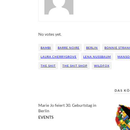
Rate this item:
Submit Rating
No votes yet.
BAMBI
BARRE NOIRE
BERLIN
BONNIE STRAN
LAURA CHERRYGROVE
LENA NUSSBAUM
MANSO
THE SHIT
THE SHIT SHOP
WILDFOX
DAS KÖ
Marie Jo feiert 30. Geburtstag in
Berlin
EVENTS