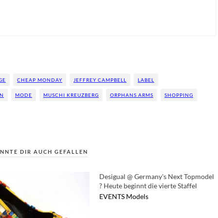
GE
CHEAP MONDAY
JEFFREY CAMPBELL
LABEL
N
MODE
MUSCHI KREUZBERG
ORPHANS ARMS
SHOPPING
NNTE DIR AUCH GEFALLEN
Desigual @ Germany's Next Topmodel
? Heute beginnt die vierte Staffel
EVENTS
Models