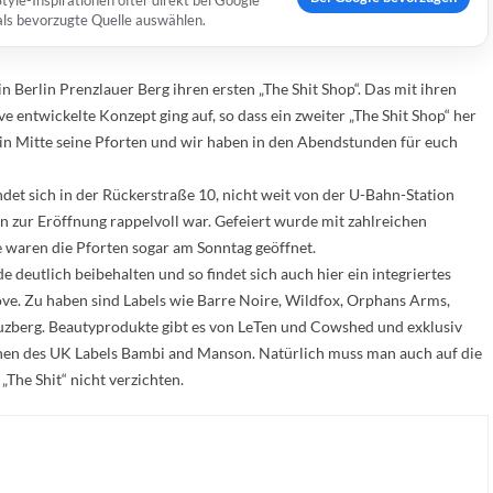
yle-Inspirationen öfter direkt bei Google
 als bevorzugte Quelle auswählen.
in Berlin Prenzlauer Berg ihren ersten „The Shit Shop“. Das mit ihren
ntwickelte Konzept ging auf, so dass ein zweiter „The Shit Shop“ her
lin Mitte seine Pforten und wir haben in den Abendstunden für euch
ndet sich in der Rückerstraße 10, nicht weit von der U-Bahn-Station
n zur Eröffnung rappelvoll war. Gefeiert wurde mit zahlreichen
aren die Pforten sogar am Sonntag geöffnet.
 deutlich beibehalten und so findet sich auch hier ein integriertes
ve. Zu haben sind Labels wie Barre Noire, Wildfox, Orphans Arms,
zberg. Beautyprodukte gibt es von LeTen und Cowshed und exklusiv
nen des UK Labels Bambi and Manson. Natürlich muss man auch auf die
The Shit“ nicht verzichten.