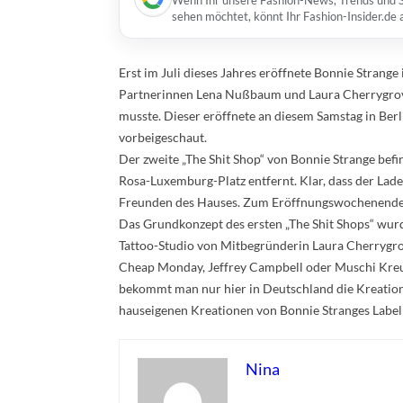
Wenn Ihr unsere Fashion-News, Trends und St
sehen möchtet, könnt Ihr Fashion-Insider.de
Erst im Juli dieses Jahres eröffnete Bonnie Strange 
Partnerinnen Lena Nußbaum und Laura Cherrygrove e
musste. Dieser eröffnete an diesem Samstag in Ber
vorbeigeschaut.
Der zweite „The Shit Shop“ von Bonnie Strange befi
Rosa-Luxemburg-Platz entfernt. Klar, dass der Lade
Freunden des Hauses. Zum Eröffnungswochenende w
Das Grundkonzept des ersten „The Shit Shops“ wurde
Tattoo-Studio von Mitbegründerin Laura Cherrygro
Cheap Monday, Jeffrey Campbell oder Muschi Kreu
bekommt man nur hier in Deutschland die Kreatio
hauseigenen Kreationen von Bonnie Stranges Label „
Nina