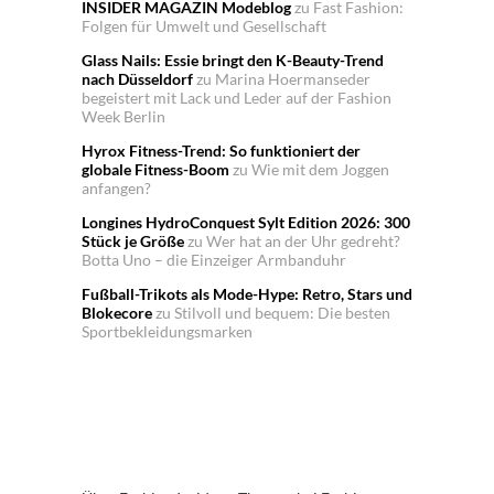
INSIDER MAGAZIN Modeblog
zu
Fast Fashion:
Folgen für Umwelt und Gesellschaft
Glass Nails: Essie bringt den K-Beauty-Trend
nach Düsseldorf
zu
Marina Hoermanseder
begeistert mit Lack und Leder auf der Fashion
Week Berlin
Hyrox Fitness-Trend: So funktioniert der
globale Fitness-Boom
zu
Wie mit dem Joggen
anfangen?
Longines HydroConquest Sylt Edition 2026: 300
Stück je Größe
zu
Wer hat an der Uhr gedreht?
Botta Uno – die Einzeiger Armbanduhr
Fußball-Trikots als Mode-Hype: Retro, Stars und
Blokecore
zu
Stilvoll und bequem: Die besten
Sportbekleidungsmarken