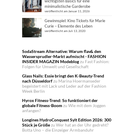
wichtigsten Basics für eine
minimalistische Garderobe
veröffentlicht am Januar 11, 2026
Gewinnspiel: Kino Tickets für Marie
Curie – Elemente des Leben
veröffentlicht am Juli 13, 2020
SodaStream Alternative: Warum flav& den
Wassersprudler-Markt aufmischt - FASHION
INSIDER MAGAZIN Modeblog
zu
Fast Fashion:
Folgen für Umwelt und Gesellschaft
Glass Nails: Essie bringt den K-Beauty-Trend
nach Düsseldorf
zu
Marina Hoermanseder
begeistert mit Lack und Leder auf der Fashion
Week Berlin
Hyrox Fitness-Trend: So funktioniert der
globale Fitness-Boom
zu
Wie mit dem Joggen
anfangen?
Longines HydroConquest Sylt Edition 2026: 300
Stück je Größe
zu
Wer hat an der Uhr gedreht?
Botta Uno – die Einzeiger Armbanduhr