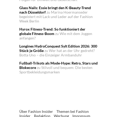
Glass Nails: Essie bringt den K-Beauty-Trend
nach Düsseldorf
zu
Marina Hoermanseder
begeistert mit Lack und Leder auf der Fashion
Week Berlin
Hyrox Fitness-Trend: So funktioniert der
globale Fitness-Boom
zu
Wie mit dem Joggen
anfangen?
Longines HydroConquest Sylt Edition 2026: 300
Stück je Größe
zu
Wer hat an der Uhr gedreht?
Botta Uno – die Einzeiger Armbanduhr
Fußball-Trikots als Mode-Hype: Retro, Stars und
Blokecore
zu
Stilvoll und bequem: Die besten
Sportbekleidungsmarken
Über Fashion Insider
Themen bei Fashion
Insider
Redaktion
Werbung
Impressum