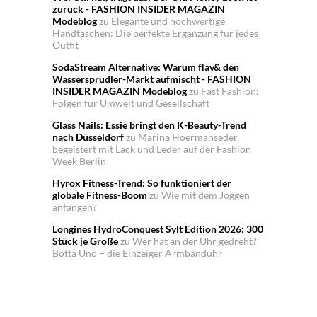
zurück - FASHION INSIDER MAGAZIN
Modeblog
zu
Elegante und hochwertige
Handtaschen: Die perfekte Ergänzung für jedes
Outfit
SodaStream Alternative: Warum flav& den
Wassersprudler-Markt aufmischt - FASHION
INSIDER MAGAZIN Modeblog
zu
Fast Fashion:
Folgen für Umwelt und Gesellschaft
Glass Nails: Essie bringt den K-Beauty-Trend
nach Düsseldorf
zu
Marina Hoermanseder
begeistert mit Lack und Leder auf der Fashion
Week Berlin
Hyrox Fitness-Trend: So funktioniert der
globale Fitness-Boom
zu
Wie mit dem Joggen
anfangen?
Longines HydroConquest Sylt Edition 2026: 300
Stück je Größe
zu
Wer hat an der Uhr gedreht?
Botta Uno – die Einzeiger Armbanduhr