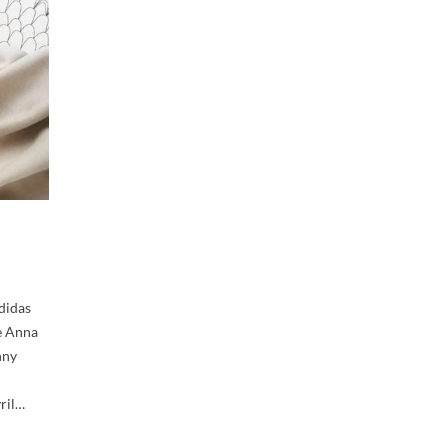
didas
e Anna
nny
ril…