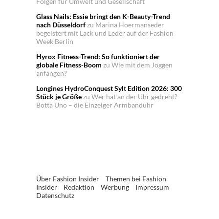
Folgen für Umwelt und Gesellschaft
Glass Nails: Essie bringt den K-Beauty-Trend
nach Düsseldorf
zu
Marina Hoermanseder
begeistert mit Lack und Leder auf der Fashion
Week Berlin
Hyrox Fitness-Trend: So funktioniert der
globale Fitness-Boom
zu
Wie mit dem Joggen
anfangen?
Longines HydroConquest Sylt Edition 2026: 300
Stück je Größe
zu
Wer hat an der Uhr gedreht?
Botta Uno – die Einzeiger Armbanduhr
Über Fashion Insider
Themen bei Fashion
Insider
Redaktion
Werbung
Impressum
Datenschutz