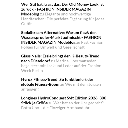
Wer Stil hat, trägt das: Der Old Money Look ist
zurück - FASHION INSIDER MAGAZIN
Modeblog
zu
Elegante und hochwertige
Handtaschen: Die perfekte Ergänzung für jedes
Outfit
SodaStream Alternative: Warum flav& den
Wassersprudler-Markt aufmischt - FASHION
INSIDER MAGAZIN Modeblog
zu
Fast Fashion:
Folgen für Umwelt und Gesellschaft
Glass Nails: Essie bringt den K-Beauty-Trend
nach Düsseldorf
zu
Marina Hoermanseder
begeistert mit Lack und Leder auf der Fashion
Week Berlin
Hyrox Fitness-Trend: So funktioniert der
globale Fitness-Boom
zu
Wie mit dem Joggen
anfangen?
Longines HydroConquest Sylt Edition 2026: 300
Stück je Größe
zu
Wer hat an der Uhr gedreht?
Botta Uno – die Einzeiger Armbanduhr