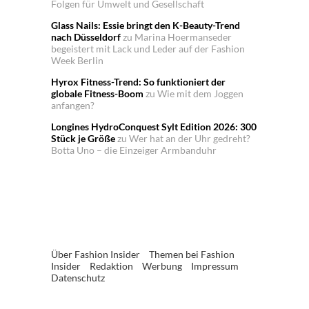
Folgen für Umwelt und Gesellschaft
Glass Nails: Essie bringt den K-Beauty-Trend
nach Düsseldorf
zu
Marina Hoermanseder
begeistert mit Lack und Leder auf der Fashion
Week Berlin
Hyrox Fitness-Trend: So funktioniert der
globale Fitness-Boom
zu
Wie mit dem Joggen
anfangen?
Longines HydroConquest Sylt Edition 2026: 300
Stück je Größe
zu
Wer hat an der Uhr gedreht?
Botta Uno – die Einzeiger Armbanduhr
Über Fashion Insider
Themen bei Fashion
Insider
Redaktion
Werbung
Impressum
Datenschutz