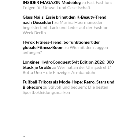
INSIDER MAGAZIN Modeblog
zu
Fast Fashion:
Folgen für Umwelt und Gesellschaft
Glass Nails: Essie bringt den K-Beauty-Trend
nach Düsseldorf
zu
Marina Hoermanseder
begeistert mit Lack und Leder auf der Fashion
Week Berlin
Hyrox Fitness-Trend: So funktioniert der
globale Fitness-Boom
zu
Wie mit dem Joggen
anfangen?
Longines HydroConquest Sylt Edition 2026: 300
Stück je Größe
zu
Wer hat an der Uhr gedreht?
Botta Uno – die Einzeiger Armbanduhr
Fußball-Trikots als Mode-Hype: Retro, Stars und
Blokecore
zu
Stilvoll und bequem: Die besten
Sportbekleidungsmarken