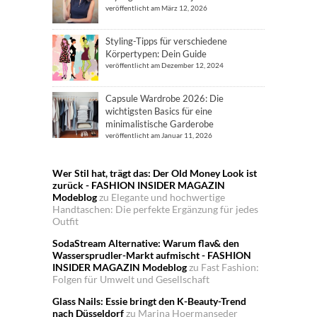
veröffentlicht am März 12, 2026
Styling-Tipps für verschiedene
Körpertypen: Dein Guide
veröffentlicht am Dezember 12, 2024
Capsule Wardrobe 2026: Die
wichtigsten Basics für eine
minimalistische Garderobe
veröffentlicht am Januar 11, 2026
Wer Stil hat, trägt das: Der Old Money Look ist
zurück - FASHION INSIDER MAGAZIN
Modeblog
zu
Elegante und hochwertige
Handtaschen: Die perfekte Ergänzung für jedes
Outfit
SodaStream Alternative: Warum flav& den
Wassersprudler-Markt aufmischt - FASHION
INSIDER MAGAZIN Modeblog
zu
Fast Fashion:
Folgen für Umwelt und Gesellschaft
Glass Nails: Essie bringt den K-Beauty-Trend
nach Düsseldorf
zu
Marina Hoermanseder