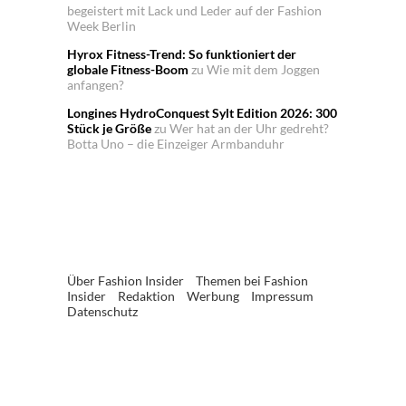
begeistert mit Lack und Leder auf der Fashion
Week Berlin
Hyrox Fitness-Trend: So funktioniert der
globale Fitness-Boom
zu
Wie mit dem Joggen
anfangen?
Longines HydroConquest Sylt Edition 2026: 300
Stück je Größe
zu
Wer hat an der Uhr gedreht?
Botta Uno – die Einzeiger Armbanduhr
Über Fashion Insider
Themen bei Fashion
Insider
Redaktion
Werbung
Impressum
Datenschutz