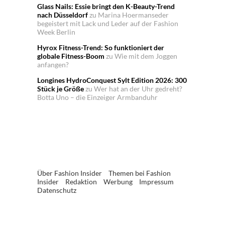
Glass Nails: Essie bringt den K-Beauty-Trend
nach Düsseldorf
zu
Marina Hoermanseder
begeistert mit Lack und Leder auf der Fashion
Week Berlin
Hyrox Fitness-Trend: So funktioniert der
globale Fitness-Boom
zu
Wie mit dem Joggen
anfangen?
Longines HydroConquest Sylt Edition 2026: 300
Stück je Größe
zu
Wer hat an der Uhr gedreht?
Botta Uno – die Einzeiger Armbanduhr
Über Fashion Insider
Themen bei Fashion
Insider
Redaktion
Werbung
Impressum
Datenschutz