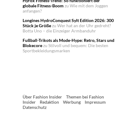
Hyrox Fitness-Trend: So funktioniert der
globale Fitness-Boom
zu
Wie mit dem Joggen
anfangen?
Longines HydroConquest Sylt Edition 2026: 300
Stück je Größe
zu
Wer hat an der Uhr gedreht?
Botta Uno – die Einzeiger Armbanduhr
Fußball-Trikots als Mode-Hype: Retro, Stars und
Blokecore
zu
Stilvoll und bequem: Die besten
Sportbekleidungsmarken
Über Fashion Insider
Themen bei Fashion
Insider
Redaktion
Werbung
Impressum
Datenschutz