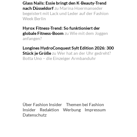
Glass Nails: Essie bringt den K-Beauty-Trend
nach Düsseldorf
zu
Marina Hoermanseder
begeistert mit Lack und Leder auf der Fashion
Week Berlin
Hyrox Fitness-Trend: So funktioniert der
globale Fitness-Boom
zu
Wie mit dem Joggen
anfangen?
Longines HydroConquest Sylt Edition 2026: 300
Stück je Größe
zu
Wer hat an der Uhr gedreht?
Botta Uno – die Einzeiger Armbanduhr
Über Fashion Insider
Themen bei Fashion
Insider
Redaktion
Werbung
Impressum
Datenschutz