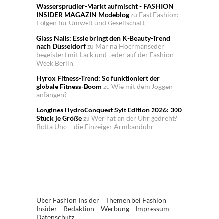
Wassersprudler-Markt aufmischt - FASHION
INSIDER MAGAZIN Modeblog
zu
Fast Fashion:
Folgen für Umwelt und Gesellschaft
Glass Nails: Essie bringt den K-Beauty-Trend
nach Düsseldorf
zu
Marina Hoermanseder
begeistert mit Lack und Leder auf der Fashion
Week Berlin
Hyrox Fitness-Trend: So funktioniert der
globale Fitness-Boom
zu
Wie mit dem Joggen
anfangen?
Longines HydroConquest Sylt Edition 2026: 300
Stück je Größe
zu
Wer hat an der Uhr gedreht?
Botta Uno – die Einzeiger Armbanduhr
Über Fashion Insider
Themen bei Fashion
Insider
Redaktion
Werbung
Impressum
Datenschutz