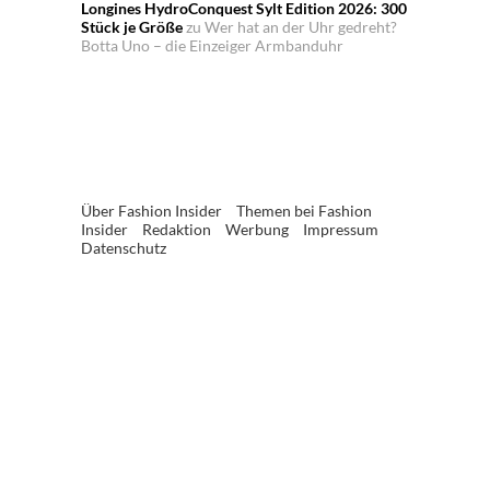
Longines HydroConquest Sylt Edition 2026: 300
Stück je Größe
zu
Wer hat an der Uhr gedreht?
Botta Uno – die Einzeiger Armbanduhr
Über Fashion Insider
Themen bei Fashion
Insider
Redaktion
Werbung
Impressum
Datenschutz