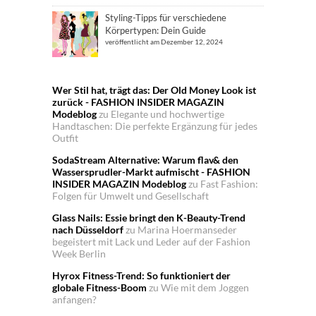
Styling-Tipps für verschiedene
Körpertypen: Dein Guide
veröffentlicht am Dezember 12, 2024
Wer Stil hat, trägt das: Der Old Money Look ist
zurück - FASHION INSIDER MAGAZIN
Modeblog
zu
Elegante und hochwertige
Handtaschen: Die perfekte Ergänzung für jedes
Outfit
SodaStream Alternative: Warum flav& den
Wassersprudler-Markt aufmischt - FASHION
INSIDER MAGAZIN Modeblog
zu
Fast Fashion:
Folgen für Umwelt und Gesellschaft
Glass Nails: Essie bringt den K-Beauty-Trend
nach Düsseldorf
zu
Marina Hoermanseder
begeistert mit Lack und Leder auf der Fashion
Week Berlin
Hyrox Fitness-Trend: So funktioniert der
globale Fitness-Boom
zu
Wie mit dem Joggen
anfangen?