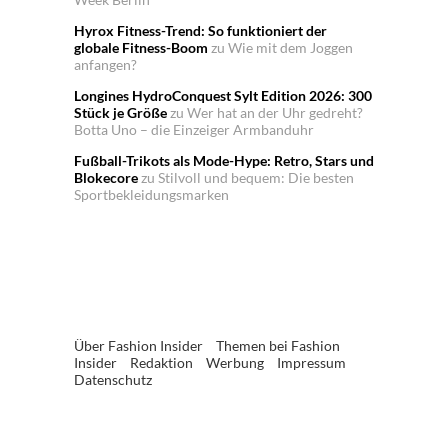
Hyrox Fitness-Trend: So funktioniert der
globale Fitness-Boom
zu
Wie mit dem Joggen
anfangen?
Longines HydroConquest Sylt Edition 2026: 300
Stück je Größe
zu
Wer hat an der Uhr gedreht?
Botta Uno – die Einzeiger Armbanduhr
Fußball-Trikots als Mode-Hype: Retro, Stars und
Blokecore
zu
Stilvoll und bequem: Die besten
Sportbekleidungsmarken
Über Fashion Insider
Themen bei Fashion
Insider
Redaktion
Werbung
Impressum
Datenschutz