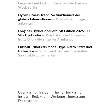
begeistert mit Lack und Leder auf der Fashion
Week Berlin
Hyrox Fitness-Trend: So funktioniert der
globale Fitness-Boom
zu
Wie mit dem Joggen
anfangen?
Longines HydroConquest Sylt Edition 2026: 300
Stück je Größe
zu
Wer hat an der Uhr gedreht?
Botta Uno – die Einzeiger Armbanduhr
Fußball-Trikots als Mode-Hype: Retro, Stars und
Blokecore
zu
Stilvoll und bequem: Die besten
Sportbekleidungsmarken
Über Fashion Insider
Themen bei Fashion
Insider
Redaktion
Werbung
Impressum
Datenschutz