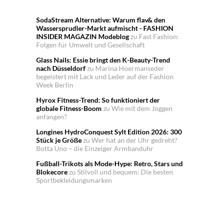
SodaStream Alternative: Warum flav& den
Wassersprudler-Markt aufmischt - FASHION
INSIDER MAGAZIN Modeblog
zu
Fast Fashion:
Folgen für Umwelt und Gesellschaft
Glass Nails: Essie bringt den K-Beauty-Trend
nach Düsseldorf
zu
Marina Hoermanseder
begeistert mit Lack und Leder auf der Fashion
Week Berlin
Hyrox Fitness-Trend: So funktioniert der
globale Fitness-Boom
zu
Wie mit dem Joggen
anfangen?
Longines HydroConquest Sylt Edition 2026: 300
Stück je Größe
zu
Wer hat an der Uhr gedreht?
Botta Uno – die Einzeiger Armbanduhr
Fußball-Trikots als Mode-Hype: Retro, Stars und
Blokecore
zu
Stilvoll und bequem: Die besten
Sportbekleidungsmarken