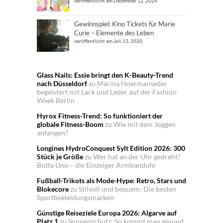
veröffentlicht am Dezember 12, 2024
Gewinnspiel: Kino Tickets für Marie
Curie – Elemente des Leben
veröffentlicht am Juli 13, 2020
Glass Nails: Essie bringt den K-Beauty-Trend
nach Düsseldorf
zu
Marina Hoermanseder
begeistert mit Lack und Leder auf der Fashion
Week Berlin
Hyrox Fitness-Trend: So funktioniert der
globale Fitness-Boom
zu
Wie mit dem Joggen
anfangen?
Longines HydroConquest Sylt Edition 2026: 300
Stück je Größe
zu
Wer hat an der Uhr gedreht?
Botta Uno – die Einzeiger Armbanduhr
Fußball-Trikots als Mode-Hype: Retro, Stars und
Blokecore
zu
Stilvoll und bequem: Die besten
Sportbekleidungsmarken
Günstige Reiseziele Europa 2026: Algarve auf
Platz 1
zu
Sonnenschutz: So kommt man gesund