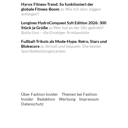
Hyrox Fitness-Trend: So funktioniert der
globale Fitness-Boom
zu
Wie mit dem Joggen
anfangen?
Longines HydroConquest Sylt Edition 2026: 300
Stück je Größe
zu
Wer hat an der Uhr gedreht?
Botta Uno – die Einzeiger Armbanduhr
Fußball-Trikots als Mode-Hype: Retro, Stars und
Blokecore
zu
Stilvoll und bequem: Die besten
Sportbekleidungsmarken
Über Fashion Insider
Themen bei Fashion
Insider
Redaktion
Werbung
Impressum
Datenschutz