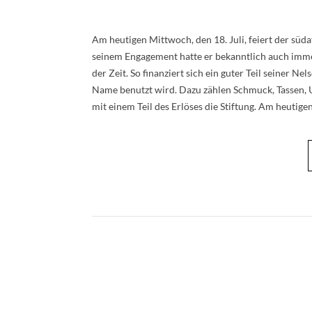
Am heutigen Mittwoch, den 18. Juli, feiert der süd
seinem Engagement hatte er bekanntlich auch imme
der Zeit. So finanziert sich ein guter Teil seiner 
Name benutzt wird. Dazu zählen Schmuck, Tassen, 
mit einem Teil des Erlöses die Stiftung. Am heutig