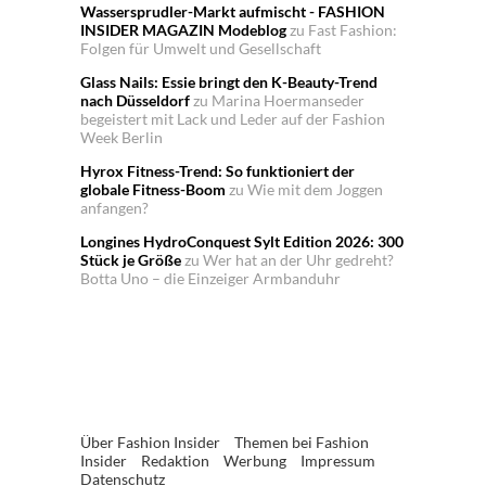
Wassersprudler-Markt aufmischt - FASHION
INSIDER MAGAZIN Modeblog
zu
Fast Fashion:
Folgen für Umwelt und Gesellschaft
Glass Nails: Essie bringt den K-Beauty-Trend
nach Düsseldorf
zu
Marina Hoermanseder
begeistert mit Lack und Leder auf der Fashion
Week Berlin
Hyrox Fitness-Trend: So funktioniert der
globale Fitness-Boom
zu
Wie mit dem Joggen
anfangen?
Longines HydroConquest Sylt Edition 2026: 300
Stück je Größe
zu
Wer hat an der Uhr gedreht?
Botta Uno – die Einzeiger Armbanduhr
Über Fashion Insider
Themen bei Fashion
Insider
Redaktion
Werbung
Impressum
Datenschutz