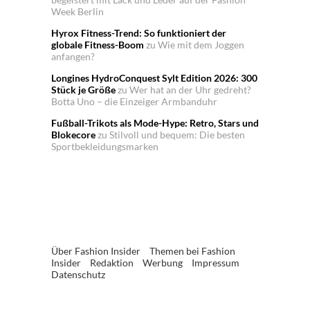
Week Berlin
Hyrox Fitness-Trend: So funktioniert der
globale Fitness-Boom
zu
Wie mit dem Joggen
anfangen?
Longines HydroConquest Sylt Edition 2026: 300
Stück je Größe
zu
Wer hat an der Uhr gedreht?
Botta Uno – die Einzeiger Armbanduhr
Fußball-Trikots als Mode-Hype: Retro, Stars und
Blokecore
zu
Stilvoll und bequem: Die besten
Sportbekleidungsmarken
Über Fashion Insider
Themen bei Fashion
Insider
Redaktion
Werbung
Impressum
Datenschutz