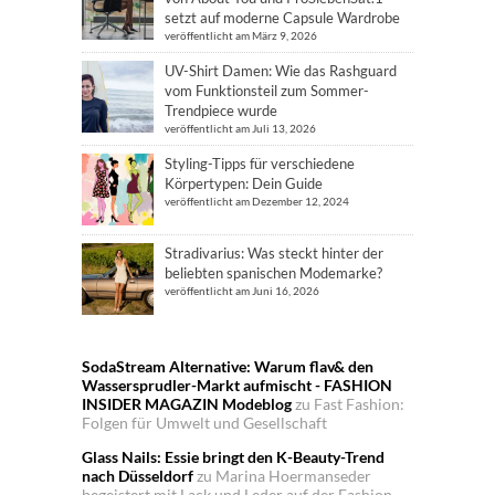
setzt auf moderne Capsule Wardrobe
veröffentlicht am März 9, 2026
UV-Shirt Damen: Wie das Rashguard
vom Funktionsteil zum Sommer-
Trendpiece wurde
veröffentlicht am Juli 13, 2026
Styling-Tipps für verschiedene
Körpertypen: Dein Guide
veröffentlicht am Dezember 12, 2024
Stradivarius: Was steckt hinter der
beliebten spanischen Modemarke?
veröffentlicht am Juni 16, 2026
SodaStream Alternative: Warum flav& den
Wassersprudler-Markt aufmischt - FASHION
INSIDER MAGAZIN Modeblog
zu
Fast Fashion:
Folgen für Umwelt und Gesellschaft
Glass Nails: Essie bringt den K-Beauty-Trend
nach Düsseldorf
zu
Marina Hoermanseder
begeistert mit Lack und Leder auf der Fashion