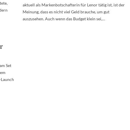
tete,
aktuell als Markenbotschafterin für Lenor tätig ist, ist der
ndern
Meinung, dass es nicht viel Geld brauche, um gut
auszusehen. Auch wenn das Budget klein sei,…
r
 am Set
 dem
-Launch