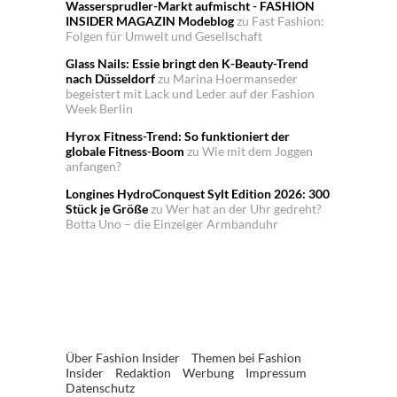
Wassersprudler-Markt aufmischt - FASHION
INSIDER MAGAZIN Modeblog
zu
Fast Fashion:
Folgen für Umwelt und Gesellschaft
Glass Nails: Essie bringt den K-Beauty-Trend
nach Düsseldorf
zu
Marina Hoermanseder
begeistert mit Lack und Leder auf der Fashion
Week Berlin
Hyrox Fitness-Trend: So funktioniert der
globale Fitness-Boom
zu
Wie mit dem Joggen
anfangen?
Longines HydroConquest Sylt Edition 2026: 300
Stück je Größe
zu
Wer hat an der Uhr gedreht?
Botta Uno – die Einzeiger Armbanduhr
Über Fashion Insider
Themen bei Fashion
Insider
Redaktion
Werbung
Impressum
Datenschutz