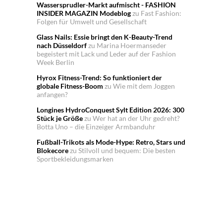
Wassersprudler-Markt aufmischt - FASHION
INSIDER MAGAZIN Modeblog
zu
Fast Fashion:
Folgen für Umwelt und Gesellschaft
Glass Nails: Essie bringt den K-Beauty-Trend
nach Düsseldorf
zu
Marina Hoermanseder
begeistert mit Lack und Leder auf der Fashion
Week Berlin
Hyrox Fitness-Trend: So funktioniert der
globale Fitness-Boom
zu
Wie mit dem Joggen
anfangen?
Longines HydroConquest Sylt Edition 2026: 300
Stück je Größe
zu
Wer hat an der Uhr gedreht?
Botta Uno – die Einzeiger Armbanduhr
Fußball-Trikots als Mode-Hype: Retro, Stars und
Blokecore
zu
Stilvoll und bequem: Die besten
Sportbekleidungsmarken