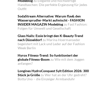
Modeblog
zu
Elegante und hochwertige
Handtaschen: Die perfekte Ergänzung für jedes
Outfit
SodaStream Alternative: Warum flav& den
Wassersprudler-Markt aufmischt - FASHION
INSIDER MAGAZIN Modeblog
zu
Fast Fashion:
Folgen für Umwelt und Gesellschaft
Glass Nails: Essie bringt den K-Beauty-Trend
nach Düsseldorf
zu
Marina Hoermanseder
begeistert mit Lack und Leder auf der Fashion
Week Berlin
Hyrox Fitness-Trend: So funktioniert der
globale Fitness-Boom
zu
Wie mit dem Joggen
anfangen?
Longines HydroConquest Sylt Edition 2026: 300
Stück je Größe
zu
Wer hat an der Uhr gedreht?
Botta Uno – die Einzeiger Armbanduhr