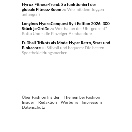
Hyrox Fitness-Trend: So funktioniert der
globale Fitness-Boom
zu
Wie mit dem Joggen
anfangen?
Longines HydroConquest Sylt Edition 2026: 300
Stück je Größe
zu
Wer hat an der Uhr gedreht?
Botta Uno – die Einzeiger Armbanduhr
Fußball-Trikots als Mode-Hype: Retro, Stars und
Blokecore
zu
Stilvoll und bequem: Die besten
Sportbekleidungsmarken
Über Fashion Insider
Themen bei Fashion
Insider
Redaktion
Werbung
Impressum
Datenschutz