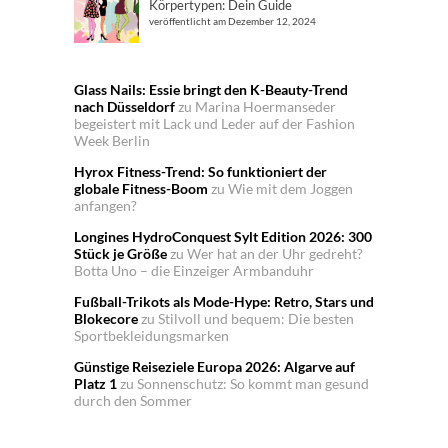
Körpertypen: Dein Guide
veröffentlicht am Dezember 12, 2024
Glass Nails: Essie bringt den K-Beauty-Trend
nach Düsseldorf
zu
Marina Hoermanseder
begeistert mit Lack und Leder auf der Fashion
Week Berlin
Hyrox Fitness-Trend: So funktioniert der
globale Fitness-Boom
zu
Wie mit dem Joggen
anfangen?
Longines HydroConquest Sylt Edition 2026: 300
Stück je Größe
zu
Wer hat an der Uhr gedreht?
Botta Uno – die Einzeiger Armbanduhr
Fußball-Trikots als Mode-Hype: Retro, Stars und
Blokecore
zu
Stilvoll und bequem: Die besten
Sportbekleidungsmarken
Günstige Reiseziele Europa 2026: Algarve auf
Platz 1
zu
Sonnenschutz: So kommt man gesund
durch den Sommer