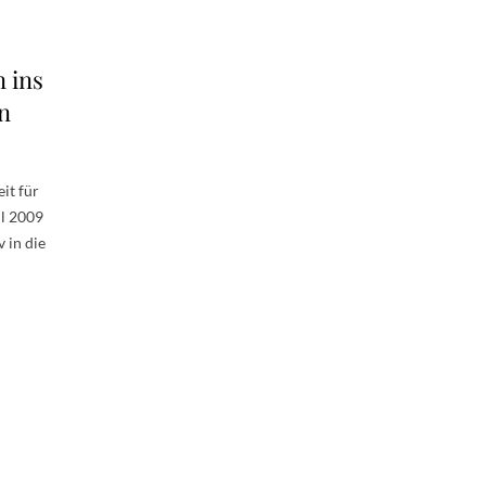
 ins
in
it für
il 2009
 in die