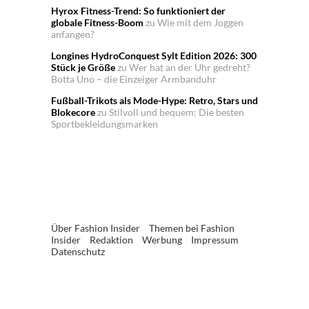
Hyrox Fitness-Trend: So funktioniert der
globale Fitness-Boom
zu
Wie mit dem Joggen
anfangen?
Longines HydroConquest Sylt Edition 2026: 300
Stück je Größe
zu
Wer hat an der Uhr gedreht?
Botta Uno – die Einzeiger Armbanduhr
Fußball-Trikots als Mode-Hype: Retro, Stars und
Blokecore
zu
Stilvoll und bequem: Die besten
Sportbekleidungsmarken
Über Fashion Insider
Themen bei Fashion
Insider
Redaktion
Werbung
Impressum
Datenschutz